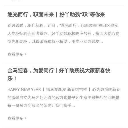
逐光而行，职面未来 | 好丫助残“职”等你来
春风送暖，职启新程。近日，“逐光而行，职面未来”福田区残疾
人专场招聘会圆满举办。好丫助残积极响应号召，携四大爱心岗
位亮相现场，以真诚搭建就业桥梁，用专业助力残友...
查看更多 +
金马迎春，为爱同行丨好丫助残祝大家新春快
乐！
HAPPY NEW YEAR【 福马迎新岁 新春纳吉祥 】心为鼓擂响新春
的激昂自立为马奔赴无碍的远方这是平凡生命里最热烈的回响是
每一份努力绽放出的荣光让我们携手...
查看更多 +